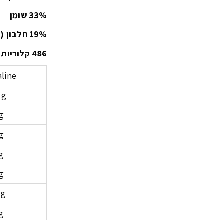
33% שומן
19% חלבון (ממקור קטניות)
486 קלוריות ל-100 גרם
aline
 g
 g
 g
 g
 g
 g
 g