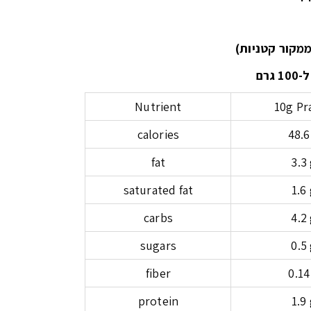
Nutrient
10g Pr
calories
48.6
fat
3.3
saturated fat
1.6
carbs
4.2
sugars
0.5
fiber
0.14
protein
1.9