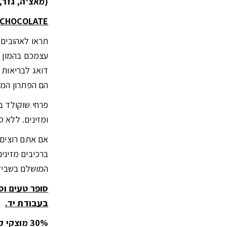
(מאצ'ה, גזר,
N CHOCOLATE
תראו לאהובים 
עצמכם בהמון א
דואג לבריאות 
הם הפתרון המ
פרחי שוקולד ב
ומזינים. ללא 
אם אתם רוצים 
ברכיבים מזינים
המושלם בשביל
סופר טעים וס
בעבודת יד.
30% מוצקי קקאו מינימום