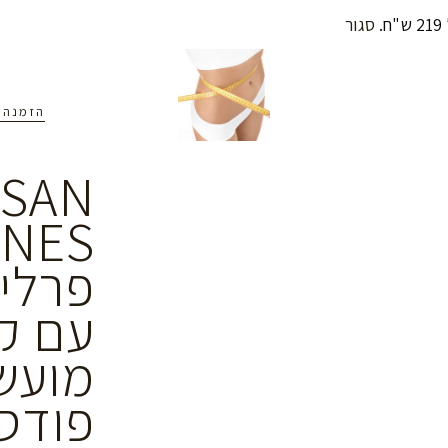
סגור
הזמנה ONLINE
ISAN
פרלינ
עם ק
מועשר
פודס