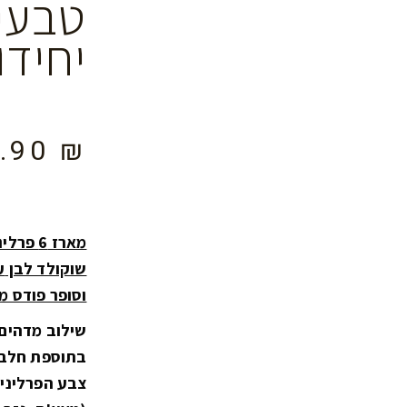
יחידו
8.90
₪
מארז 6
שוקולד לבן
ע
וסופר פודס מרכיבים
שילוב מדהים-
בתוספת חלבון
צבע הפרלינים